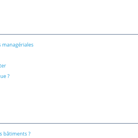
s managériales
ter
que ?
s bâtiments ?